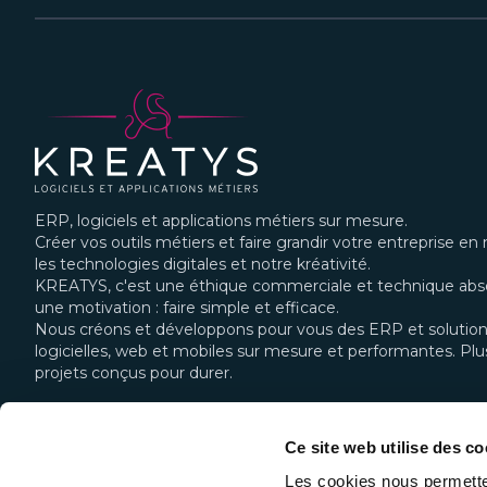
ERP, logiciels et applications métiers sur mesure.
Créer vos outils métiers et faire grandir votre entreprise en 
les technologies digitales et notre kréativité.
KREATYS, c'est une éthique commerciale et technique abso
une motivation : faire simple et efficace.
Nous créons et développons pour vous des ERP et solutio
logicielles, web et mobiles sur mesure et performantes. Pl
projets conçus pour durer.
KREATYS - Siège
KREATYS - An
Ce site web utilise des co
53 chemin du vieux
55 rue Uranus,
chêne, 38240 Meylan
Chavanod
Les cookies nous permette