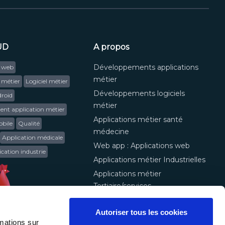
UD
A propos
Développements applications
s web
métier
 métier
Logiciel métier
Développements logiciels
roid
métier
nt application métier
Applications métier santé
bile
Qualité
médecine
Application médicale
Web app : Applications web
cation industrie
Applications métier Industrielles
Applications métier
Tertiaire/services
Autoriser tous les cookies
mations sur