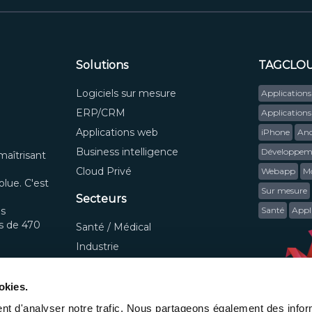
Solutions
TAGCLO
Logiciels sur mesure
Application
ERP/CRM
Applications
Applications web
iPhone
And
Business intelligence
Développeme
maîtrisant
Cloud Privé
Webapp
Mo
lue. C'est
Sur mesure
Secteurs
ns
Santé
Appli
us de 470
Santé / Médical
Industrie
Tertiaire
necy
RH
okies.
 74650
Commerce
nt d'analyser notre trafic. Nous partageons également des infor