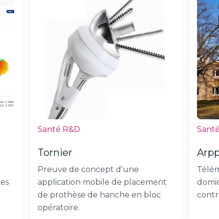
Santé R&D
Sant
Tornier
Arpp
Preuve de concept d'une
Télém
les
application mobile de placement
domic
de prothèse de hanche en bloc
contr
opératoire.