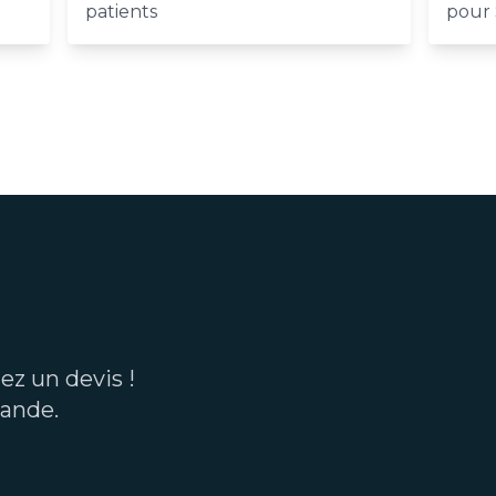
patients
pour 
z un devis !
ande.