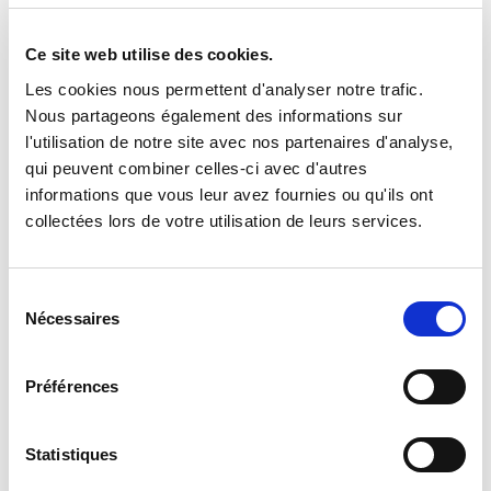
En savoir plus
Ce site web utilise des cookies.
Les cookies nous permettent d'analyser notre trafic.
Nous partageons également des informations sur
REAKTOR Data & business
l'utilisation de notre site avec nos partenaires d'analyse,
intelligence
qui peuvent combiner celles-ci avec d'autres
Nous allons collecter et faire parler les
informations que vous leur avez fournies ou qu'ils ont
collectées lors de votre utilisation de leurs services.
datas qui sont importantes pour votre
entreprise. Développons un tableau de
bord décisionnel qui correspond à votre
Sélection
métier.
Nécessaires
du
En savoir plus
consentement
Préférences
Applications web et mobiles
Statistiques
Les technologies web et mobiles sont