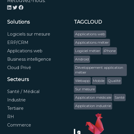
Retouvez-nous:
Solutions
TAGCLOUD
Logiciels sur mesure
Applications web
ERP/CRM
Applications métier
Applications web
Logiciel métier
iPhone
Business intelligence
Android
Cloud Privé
Développement application
métier
Secteurs
Webapp
Mobile
Qualité
Sur mesure
Santé / Médical
Application médicale
Santé
Industrie
Application industrie
Tertiaire
RH
Commerce